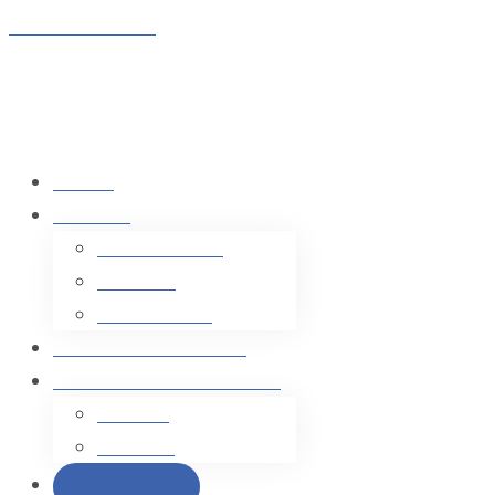
Skip to content
INICIO
ALACAV
Sobre nosotros
Objetivos
Publicaciones
NUESTROS SOCIOS
ENSAYOS Y SERVICIOS
Ensayos
Servicios
CONTACTO