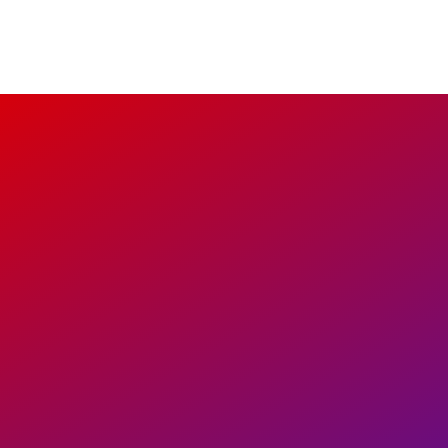
Skip
to
content