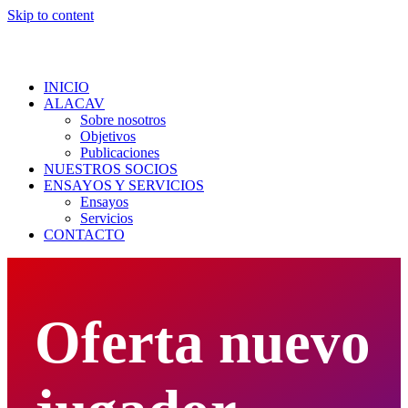
Skip to content
INICIO
ALACAV
Sobre nosotros
Objetivos
Publicaciones
NUESTROS SOCIOS
ENSAYOS Y SERVICIOS
Ensayos
Servicios
CONTACTO
Oferta nuevo