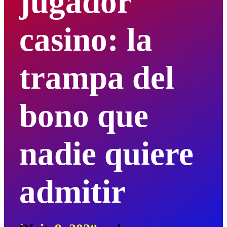
jugador
casino: la
trampa del
bono que
nadie quiere
admitir