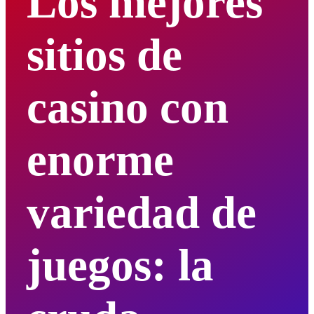
Los mejores
sitios de
casino con
enorme
variedad de
juegos: la