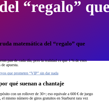
del “regalo” que
 cruda matemática del “regalo” que
ran pan de cada día, pero la realidad es que 1 % de esos
s de apuesta.
evos que prometen “VIP” sin dar nada
 por qué suenan a chantaje
pósito con un rollover de 30×; eso equivale a 600 € de juego
, el mismo número de giros gratuitos en Starburst rara vez