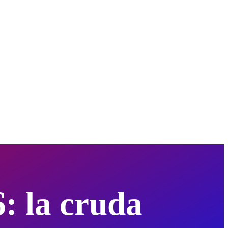
6: la cruda