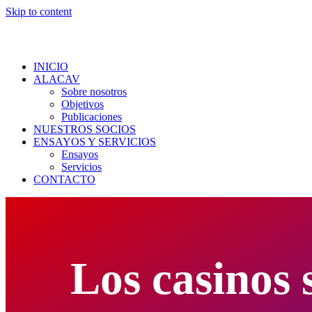
Skip to content
INICIO
ALACAV
Sobre nosotros
Objetivos
Publicaciones
NUESTROS SOCIOS
ENSAYOS Y SERVICIOS
Ensayos
Servicios
CONTACTO
Los casinos 