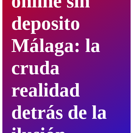
online sin
deposito
Málaga: la
cruda
realidad
detrás de la