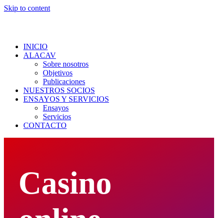
Skip to content
INICIO
ALACAV
Sobre nosotros
Objetivos
Publicaciones
NUESTROS SOCIOS
ENSAYOS Y SERVICIOS
Ensayos
Servicios
CONTACTO
Casino