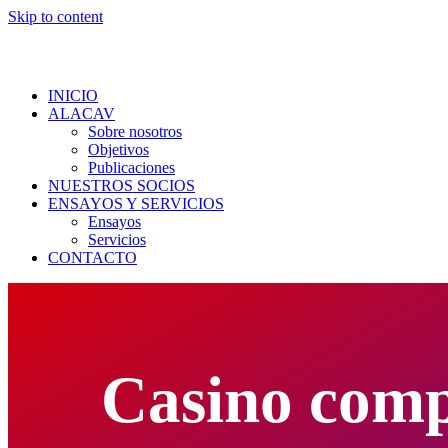
Skip to content
INICIO
ALACAV
Sobre nosotros
Objetivos
Publicaciones
NUESTROS SOCIOS
ENSAYOS Y SERVICIOS
Ensayos
Servicios
CONTACTO
Casino comp