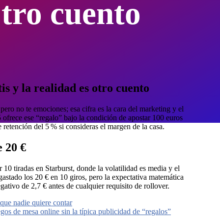
otro cuento
is y la realidad es otro cuento
pero no te emociones; esa cifra es la cara del marketing y el
 ofrece ese “regalo” bajo la condición de apostar 100 euros
e retención del 5 % si consideras el margen de la casa.
 20 €
r 10 tiradas en Starburst, donde la volatilidad es media y el
gastado los 20 € en 10 giros, pero la expectativa matemática
gativo de 2,7 € antes de cualquier requisito de rollover.
 que nadie quiere contar
gos de mesa online sin la típica publicidad de “regalos”